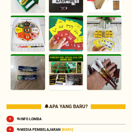
🔔 APA YANG BARU?
📂INFO LOMBA
📂MEDIA PEMBELAJARAN
[BARU]