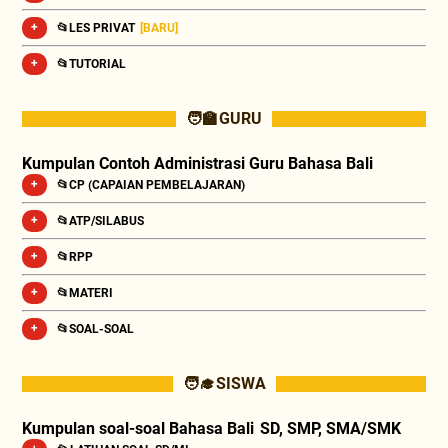
📂LES PRIVAT
[BARU]
📂TUTORIAL
🧑‍🏫 GURU
Kumpulan Contoh Administrasi Guru Bahasa Bali
📂CP (CAPAIAN PEMBELAJARAN)
📂ATP/SILABUS
📂RPP
📂MATERI
📂SOAL-SOAL
🧑‍🎓 SISWA
Kumpulan soal-soal Bahasa Bali SD, SMP, SMA/SMK