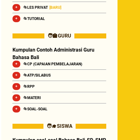
📂LES PRIVAT
[BARU]
📂TUTORIAL
🧑‍🏫 GURU
Kumpulan Contoh Administrasi Guru
Bahasa Bali
📂CP (CAPAIAN PEMBELAJARAN)
📂ATP/SILABUS
📂RPP
📂MATERI
📂SOAL-SOAL
🧑‍🎓 SISWA