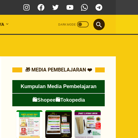
YA
🎁 MEDIA PEMBELAJARAN ❤️
Kumpulan Media Pembelajaran
🛍️Shopee
🛍️Tokopedia