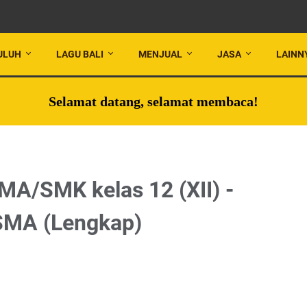
ULUH
LAGU BALI
MENJUAL
JASA
LAINN
Selamat datang, selamat membaca!
SMA/SMK kelas 12 (XII) -
 SMA (Lengkap)