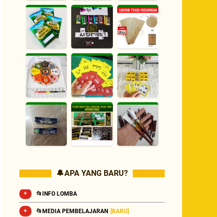
🔔 APA YANG BARU?
📂INFO LOMBA
📂MEDIA PEMBELAJARAN
[BARU]