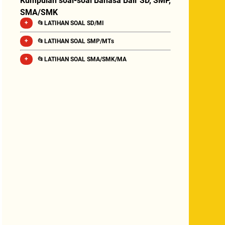
Kumpulan soal-soal Bahasa Bali SD, SMP,
SMA/SMK
📂 LATIHAN SOAL SD/MI
📂 LATIHAN SOAL SMP/MTs
📂 LATIHAN SOAL SMA/SMK/MA