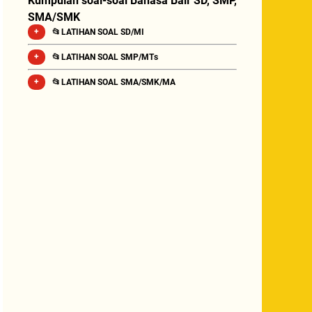
Kumpulan soal-soal Bahasa Bali SD, SMP,
SMA/SMK
📂 LATIHAN SOAL SD/MI
📂 LATIHAN SOAL SMP/MTs
📂 LATIHAN SOAL SMA/SMK/MA