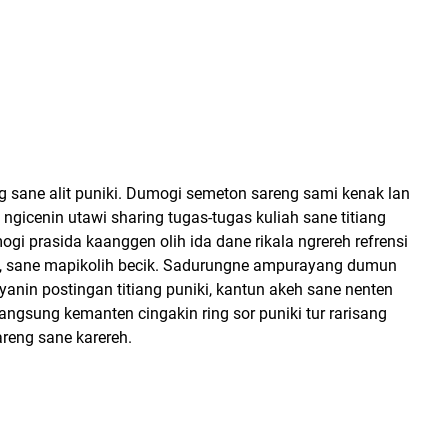
g sane alit puniki. Dumogi semeton sareng sami kenak lan
i ngicenin utawi sharing tugas-tugas kuliah sane titiang
gi prasida kaanggen olih ida dane rikala ngrereh refrensi
an, sane mapikolih becik. Sadurungne ampurayang dumun
yanin postingan titiang puniki, kantun akeh sane nenten
angsung kemanten cingakin ring sor puniki tur rarisang
reng sane karereh.