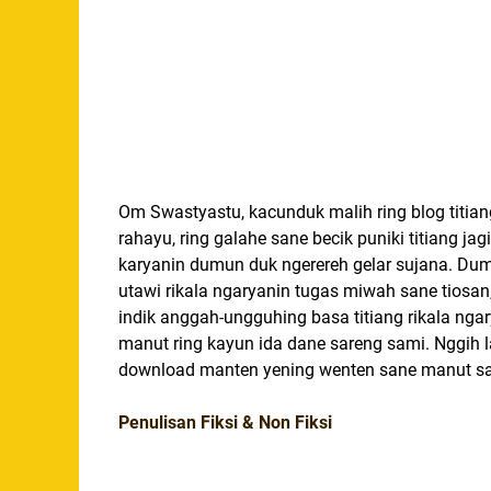
Om Swastyastu, kacunduk malih ring blog titian
rahayu, ring galahe sane becik puniki titiang jag
karyanin dumun duk ngerereh gelar sujana. Dumo
utawi rikala ngaryanin tugas miwah sane tios
indik anggah-ungguhing basa titiang rikala ngar
manut ring kayun ida dane sareng sami. Nggih l
download manten yening wenten sane manut sa
Penulisan Fiksi & Non Fiksi