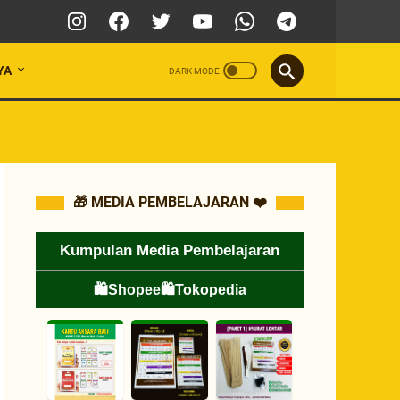
YA
🎁 MEDIA PEMBELAJARAN ❤️
Kumpulan Media Pembelajaran
🛍️Shopee
🛍️Tokopedia