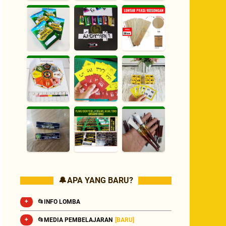
🔔 APA YANG BARU?
📂INFO LOMBA
📂MEDIA PEMBELAJARAN
[BARU]