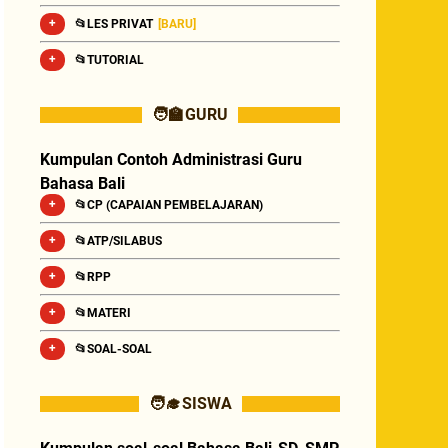
📂LES PRIVAT
[BARU]
📂TUTORIAL
🧑‍🏫 GURU
Kumpulan Contoh Administrasi Guru
Bahasa Bali
📂CP (CAPAIAN PEMBELAJARAN)
📂ATP/SILABUS
📂RPP
📂MATERI
📂SOAL-SOAL
🧑‍🎓 SISWA