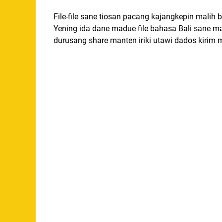
File-file sane tiosan pacang kajangkepin malih 
Yening ida dane madue file bahasa Bali sane 
durusang share manten iriki utawi dados kirim m