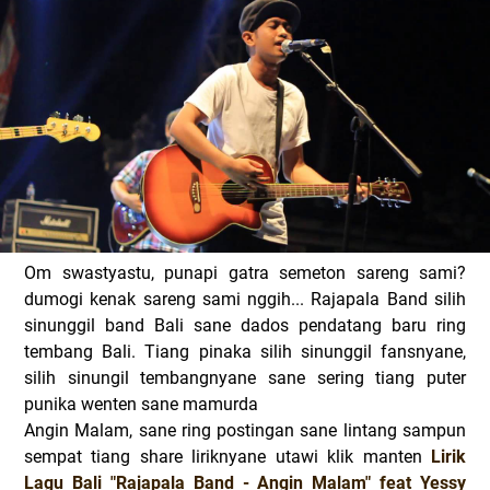
Om swastyastu, punapi gatra semeton sareng sami?
dumogi kenak sareng sami nggih... Rajapala Band silih
sinunggil band Bali sane dados pendatang baru ring
tembang Bali. Tiang pinaka silih sinunggil fansnyane,
silih sinungil tembangnyane sane sering tiang puter
punika wenten sane mamurda
Angin Malam, sane ring postingan sane lintang sampun
sempat tiang share liriknyane utawi klik manten
Lirik
Lagu Bali "Rajapala Band - Angin Malam" feat Yessy