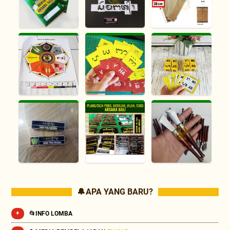
🔔 APA YANG BARU?
📂INFO LOMBA