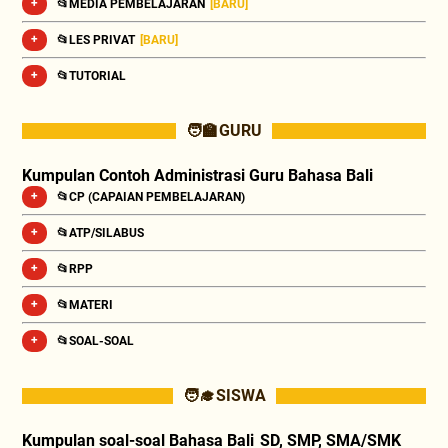
📂MEDIA PEMBELAJARAN
[BARU]
📂LES PRIVAT
[BARU]
📂TUTORIAL
🧑‍🏫 GURU
Kumpulan Contoh Administrasi Guru Bahasa Bali
📂CP (CAPAIAN PEMBELAJARAN)
📂ATP/SILABUS
📂RPP
📂MATERI
📂SOAL-SOAL
🧑‍🎓 SISWA
Kumpulan soal-soal Bahasa Bali SD, SMP, SMA/SMK