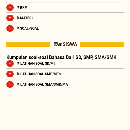
📂RPP
📂MATERI
📂SOAL-SOAL
🧑‍🎓 SISWA
Kumpulan soal-soal Bahasa Bali SD, SMP, SMA/SMK
📂 LATIHAN SOAL SD/MI
📂 LATIHAN SOAL SMP/MTs
📂 LATIHAN SOAL SMA/SMK/MA