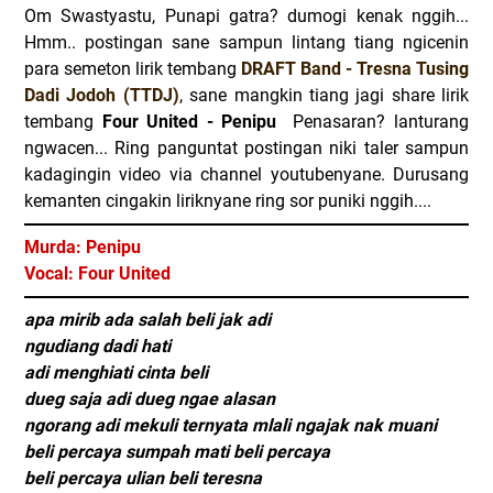
Om Swastyastu, Punapi gatra? dumogi kenak nggih...
Hmm.. postingan sane sampun lintang tiang ngicenin
para semeton lirik tembang
DRAFT Band - Tresna Tusing
Dadi Jodoh (TTDJ)
, sane mangkin tiang jagi share lirik
tembang
Four United - Penipu
Penasaran? lanturang
ngwacen... Ring panguntat postingan niki taler sampun
kadagingin video via channel youtubenyane. Durusang
kemanten cingakin liriknyane ring sor puniki nggih....
Murda: Penipu
Vocal:
Four United
apa mirib ada salah beli jak adi
ngudiang dadi hati
adi menghiati cinta beli
dueg saja adi dueg ngae alasan
ngorang adi mekuli ternyata mlali ngajak nak muani
beli percaya sumpah mati beli percaya
beli percaya ulian beli teresna