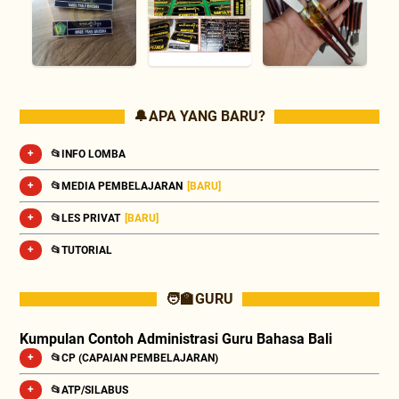
🔔 APA YANG BARU?
📂INFO LOMBA
📂MEDIA PEMBELAJARAN
[BARU]
📂LES PRIVAT
[BARU]
📂TUTORIAL
🧑‍🏫 GURU
Kumpulan Contoh Administrasi Guru Bahasa Bali
📂CP (CAPAIAN PEMBELAJARAN)
📂ATP/SILABUS