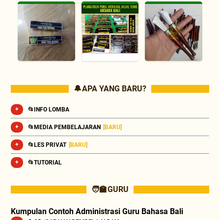
🔔 APA YANG BARU?
📂INFO LOMBA
📂MEDIA PEMBELAJARAN
[BARU]
📂LES PRIVAT
[BARU]
📂TUTORIAL
🧑‍🏫 GURU
Kumpulan Contoh Administrasi Guru Bahasa Bali