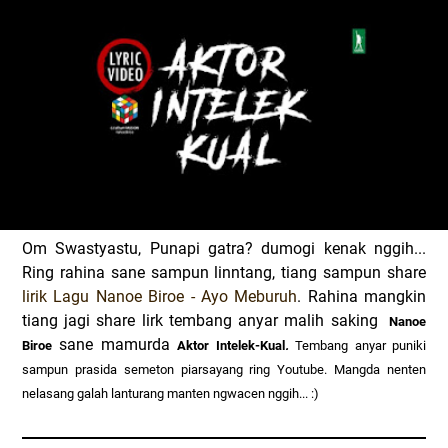
Om Swastyastu, Punapi gatra? dumogi kenak nggih...
Ring rahina sane sampun linntang, tiang sampun share
lirik Lagu Nanoe Biroe - Ayo Meburuh
. Rahina mangkin
tiang jagi share lirk tembang anyar malih saking
Nanoe
sane mamurda
Biroe
Aktor Intelek-Kual
.
Tembang anyar puniki
sampun prasida semeton piarsayang ring Youtube. Mangda nenten
nelasang galah lanturang manten ngwacen nggih... :)