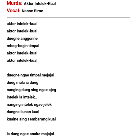
Murda:
Aktor Intelek-Kual
Vocal:
Nanoe Biroe
aktor intelek-kual
aktor intelek-kual
duegne anggonne
mbog-bogin timpal
aktor intelek-kual
aktor intelek-kual
duegne ngae timpal mejajal
dueg mula ia dueg
nanging dueg sing ngae ajeg
intelek ia intelek..
nanging intelek ngae jelek
duegne liunan kual
kualne sing sembarang kual
ia dueg ngae anake majajal