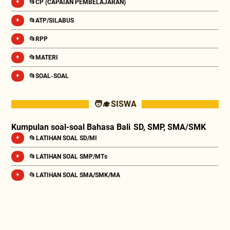
📂CP (CAPAIAN PEMBELAJARAN)
📂ATP/SILABUS
📂RPP
📂MATERI
📂SOAL-SOAL
🧑‍🎓 SISWA
Kumpulan soal-soal Bahasa Bali SD, SMP, SMA/SMK
📂 LATIHAN SOAL SD/MI
📂 LATIHAN SOAL SMP/MTs
📂 LATIHAN SOAL SMA/SMK/MA