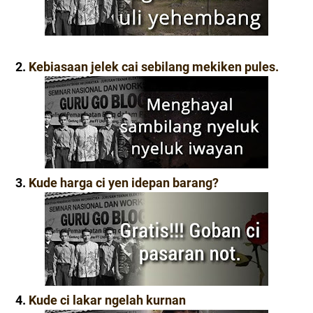
2.
Kebiasaan jelek cai sebilang mekiken pules.
3.
Kude harga ci yen idepan barang?
4.
Kude ci lakar ngelah kurnan