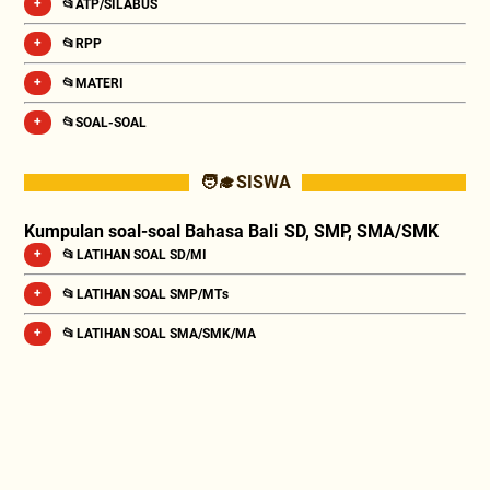
📂ATP/SILABUS
📂RPP
📂MATERI
📂SOAL-SOAL
🧑‍🎓 SISWA
Kumpulan soal-soal Bahasa Bali SD, SMP, SMA/SMK
📂 LATIHAN SOAL SD/MI
📂 LATIHAN SOAL SMP/MTs
📂 LATIHAN SOAL SMA/SMK/MA