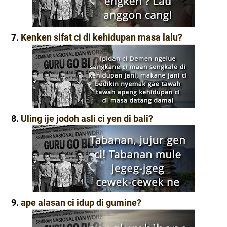
7.
Kenken sifat ci di kehidupan masa lalu?
8.
Uling ije jodoh asli ci yen di bali?
9.
ape alasan ci idup di gumine?