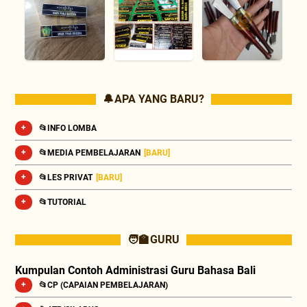
🔔 APA YANG BARU?
📂INFO LOMBA
📂MEDIA PEMBELAJARAN
[BARU]
📂LES PRIVAT
[BARU]
📂TUTORIAL
🧑‍🏫 GURU
Kumpulan Contoh Administrasi Guru Bahasa Bali
📂CP (CAPAIAN PEMBELAJARAN)