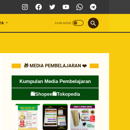
YA
🎁 MEDIA PEMBELAJARAN ❤️
Kumpulan Media Pembelajaran
🛍️Shopee
🛍️Tokopedia