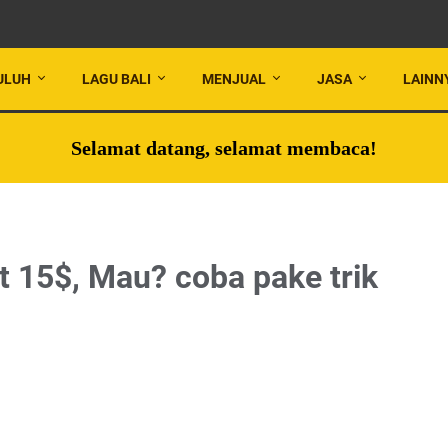
ULUH
LAGU BALI
MENJUAL
JASA
LAINN
Selamat datang, selamat membaca!
t 15$, Mau? coba pake trik