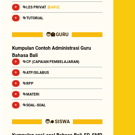
📂LES PRIVAT
[BARU]
📂TUTORIAL
🧑‍🏫 GURU
Kumpulan Contoh Administrasi Guru
Bahasa Bali
📂CP (CAPAIAN PEMBELAJARAN)
📂ATP/SILABUS
📂RPP
📂MATERI
📂SOAL-SOAL
🧑‍🎓 SISWA