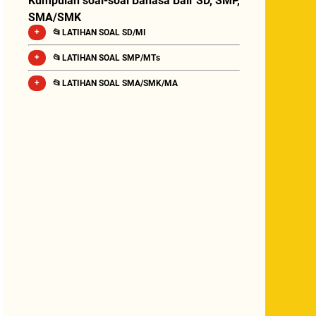
Kumpulan soal-soal Bahasa Bali SD, SMP,
SMA/SMK
📂 LATIHAN SOAL SD/MI
📂 LATIHAN SOAL SMP/MTs
📂 LATIHAN SOAL SMA/SMK/MA