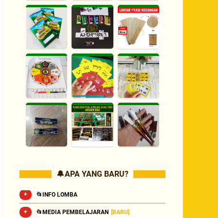
🔔 APA YANG BARU?
📂INFO LOMBA
📂MEDIA PEMBELAJARAN
[BARU]