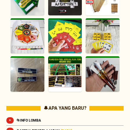
🔔 APA YANG BARU?
📂INFO LOMBA