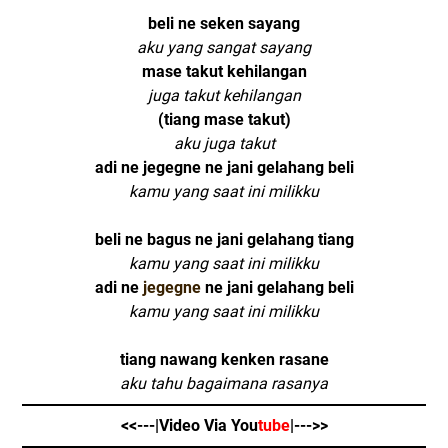
beli ne seken sayang
aku yang sangat sayang
mase takut kehilangan
juga takut kehilangan
(tiang mase takut)
aku juga takut
adi ne jegegne ne jani gelahang beli
kamu yang saat ini milikku
beli ne bagus ne jani gelahang tiang
kamu yang saat ini milikku
adi ne
jegegne
ne jani gelahang beli
kamu yang saat ini milikku
https://iputu-dirga.blogspot.co.id/
tiang nawang kenken rasane
aku tahu bagaimana rasanya
<<---|Video Via You
tube
|--->>