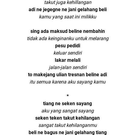
takut juga kehillangan
adi ne jegegne ne jani gelahang beli
kamu yang saat ini milikku
https://iputu-dirga.blogspot.co.id/
sing ada maksud beline nembahin
tidak ada keinginanku untuk melarang
pesu pedidi
keluar sendiri
lakar melali
jalan-jalan sendiri
to makejang ulian tresnan beline adi
itu semua karena aku sayang kamu
https://iputu-dirga.blogspot.co.id/
*
tiang ne seken sayang
aku yang sangat sayang
seken teken takut kehilangan
sangat takut kehilanganmu
beli ne bagus ne jani gelahang tiang