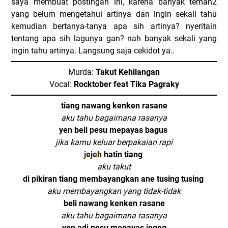
saya membuat postingan ini, karena banyak teman2
yang belum mengetahui artinya dan ingin sekali tahu
kemudian bertanya-tanya apa sih artinya? nyeritain
tentang apa sih lagunya gan? nah banyak sekali yang
ingin tahu artinya. Langsung saja cekidot ya..
Murda:
Takut Kehilangan
Vocal:
Rocktober feat Tika Pagraky
tiang nawang kenken rasane
aku tahu bagaimana rasanya
yen beli pesu mepayas bagus
jika kamu keluar berpakaian rapi
jejeh
hatin tiang
aku takut
di pikiran tiang membayangkan ane tusing tusing
aku membayangkan yang tidak-tidak
beli nawang kenken rasane
aku tahu bagaimana rasanya
yen adi pesu mepayas jegeg