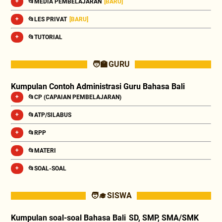
📂MEDIA PEMBELAJARAN
[BARU]
📂LES PRIVAT
[BARU]
📂TUTORIAL
🧑‍🏫 GURU
Kumpulan Contoh Administrasi Guru Bahasa Bali
📂CP (CAPAIAN PEMBELAJARAN)
📂ATP/SILABUS
📂RPP
📂MATERI
📂SOAL-SOAL
🧑‍🎓 SISWA
Kumpulan soal-soal Bahasa Bali SD, SMP, SMA/SMK