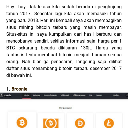
Hay.. hay.. tak terasa kita sudah berada di penghujung
tahun 2017. Sebentar lagi kita akan memasuki tahun
yang baru 2018. Hari ini kembali saya akan membagikan
situs mining bitcoin terbaru yang masih membayar.
Situs-situs ini saya kumpulkan dari hasil berburu dan
mencobanya sendiri. sekilas informasi saja, harga per 1
BTC sekarang berada dikisaran 130jt. Harga yang
fantastis tentu membuat bitcoin menjadi buruan semua
orang. Nah biar ga penasaran, langsung saja dilihat
daftar situs menambang bitcoin terbaru desember 2017
di bawah ini.
1.
Broonie