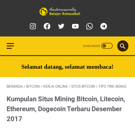
Selamat datang, selamat membaca!
BERANDA
/
BITCOIN
/
KERJA ONLINE
/
SITUS BITCOIN
/
TIPS TRIK BISNIS
Kumpulan Situs Mining Bitcoin, Litecoin,
Ethereum, Dogecoin Terbaru Desember
2017