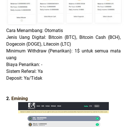
Cara Menambang: Otomatis
Jenis Uang Digital: Bitcoin (BTC), Bitcoin Cash (BCH),
Dogecoin (DOGE), Litecoin (LTC)
Minimum Withdraw (Penarikan): 1$ untuk semua mata
uang
Biaya Penarikan: -
Sistem Referal: Ya
Deposit: Ya/Tidak
2.
Emining