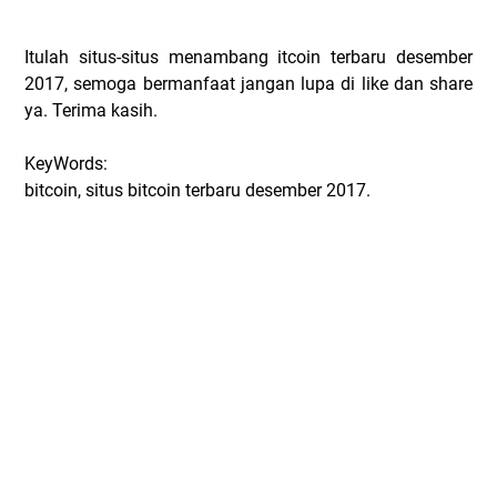
Itulah situs-situs menambang itcoin terbaru desember
2017, semoga bermanfaat jangan lupa di like dan share
ya. Terima kasih.
KeyWords:
bitcoin, situs bitcoin terbaru desember 2017.