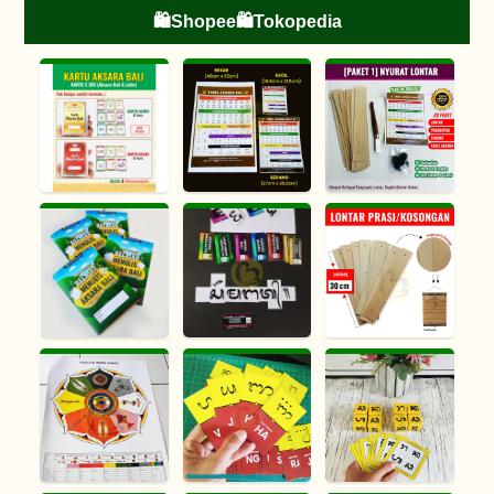
🛍️Shopee
🛍️Tokopedia