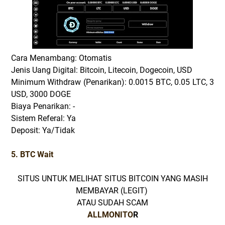
Cara Menambang: Otomatis
Jenis Uang Digital: Bitcoin, Litecoin, Dogecoin, USD
Minimum Withdraw (Penarikan): 0.0015 BTC, 0.05 LTC, 3
USD, 3000 DOGE
Biaya Penarikan: -
Sistem Referal: Ya
Deposit: Ya/Tidak
5. BTC Wait
SITUS UNTUK MELIHAT SITUS BITCOIN YANG MASIH
MEMBAYAR (LEGIT)
ATAU SUDAH SCAM
ALLMONITO
R