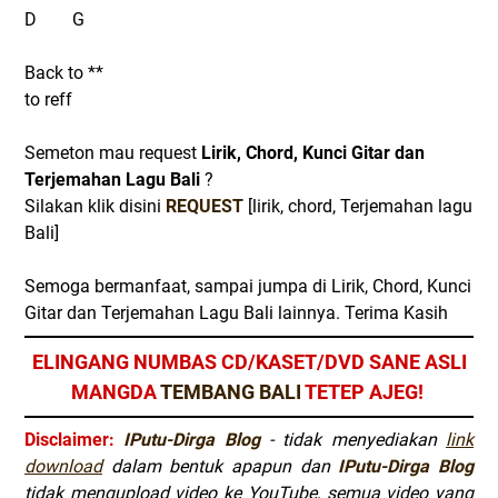
D G
Back to **
to reff
Semeton mau request
Lirik, Chord, Kunci Gitar dan
Terjemahan Lagu Bali
?
Silakan klik disini
REQUEST
[lirik, chord, Terjemahan lagu
Bali]
Semoga bermanfaat, sampai jumpa di Lirik, Chord, Kunci
Gitar dan Terjemahan Lagu Bali lainnya. Terima Kasih
ELINGANG NUMBAS CD/KASET/DVD SANE ASLI
MANGDA
TEMBANG BALI
TETEP AJEG!
Disclaimer:
IPutu-Dirga Blog
- tidak menyediakan
link
download
dalam bentuk apapun dan
IPutu-Dirga Blog
tidak mengupload video ke YouTube, semua video yang