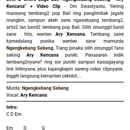
Kencana" + Video Clip
- Om Swastyastu, Yening
maosang tembang2 pop Bali ring panglimbak jagate
mangkin, sampun akeh sane ngawetuang tembang2,
artis2 lan band2 tembang pop Bali. Silih sinunggil band
sane hits, wenten
Ary Kencana
. Tembang sane
kamedalang punika wenten sane mamurda
Ngengkebang Sebeng
.
Tiang pinaka silih sinunggil fans
saking
Ary Kencana
puniki. Penasaran indik
tembang2nyane? ring sor puniki sampun kasiagayang
link liriknyane, plus kajangkepin sareng video clipnyane.
Inggih langsung kemanten cekidot....
Murda:
Ngengkebang Sebeng
Vocal:
Ary Kencana
Intro:
C D Em
Em D G