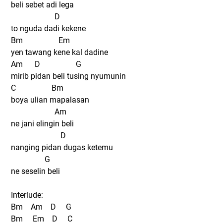
beli sebet adi lega
D
to nguda dadi kekene
Bm Em
yen tawang kene kal dadine
Am D G
mirib pidan beli tusing nyumunin
C Bm
boya ulian mapalasan
Am
ne jani elingin beli
D
nanging pidan dugas ketemu
G
ne seselin beli
Interlude:
Bm Am D G
Bm Em D C