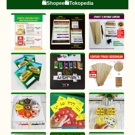
🛍️Shopee
🛍️Tokopedia