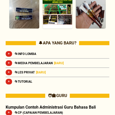
🔔 APA YANG BARU?
📂INFO LOMBA
📂MEDIA PEMBELAJARAN
[BARU]
📂LES PRIVAT
[BARU]
📂TUTORIAL
🧑‍🏫 GURU
Kumpulan Contoh Administrasi Guru Bahasa Bali
📂CP (CAPAIAN PEMBELAJARAN)