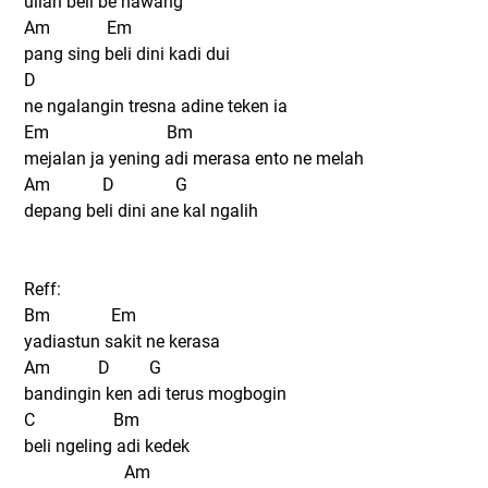
ulian beli be nawang
Am Em
pang sing beli dini kadi dui
D
ne ngalangin tresna adine teken ia
Em Bm
mejalan ja yening adi merasa ento ne melah
Am D G
depang beli dini ane kal ngalih
Reff:
Bm Em
yadiastun sakit ne kerasa
Am D G
bandingin ken adi terus mogbogin
C Bm
beli ngeling adi kedek
Am