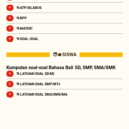
📂ATP/SILABUS
📂RPP
📂MATERI
📂SOAL-SOAL
🧑‍🎓 SISWA
Kumpulan soal-soal Bahasa Bali SD, SMP, SMA/SMK
📂 LATIHAN SOAL SD/MI
📂 LATIHAN SOAL SMP/MTs
📂 LATIHAN SOAL SMA/SMK/MA