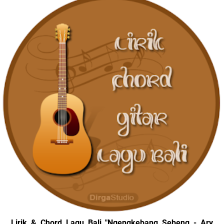
Lirik & Chord Lagu Bali "Ngengkebang Sebeng - Ary