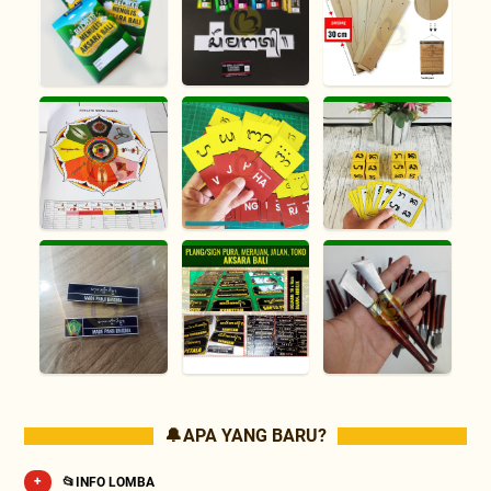
🔔 APA YANG BARU?
📂INFO LOMBA