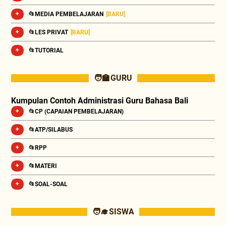
📂MEDIA PEMBELAJARAN
[BARU]
📂LES PRIVAT
[BARU]
📂TUTORIAL
🧑‍🏫 GURU
Kumpulan Contoh Administrasi Guru Bahasa Bali
📂CP (CAPAIAN PEMBELAJARAN)
📂ATP/SILABUS
📂RPP
📂MATERI
📂SOAL-SOAL
🧑‍🎓 SISWA