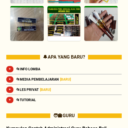
🔔 APA YANG BARU?
📂INFO LOMBA
📂MEDIA PEMBELAJARAN
[BARU]
📂LES PRIVAT
[BARU]
📂TUTORIAL
🧑‍🏫 GURU