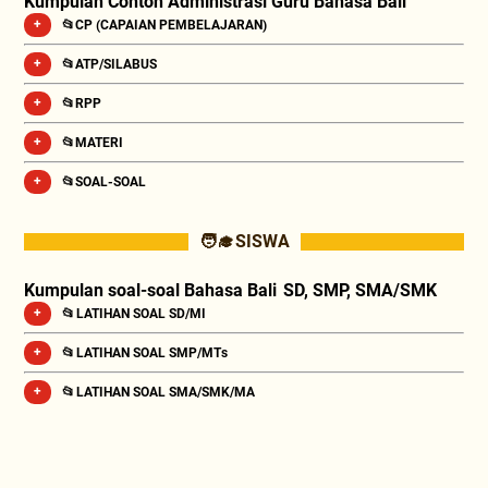
Kumpulan Contoh Administrasi Guru Bahasa Bali
📂CP (CAPAIAN PEMBELAJARAN)
📂ATP/SILABUS
📂RPP
📂MATERI
📂SOAL-SOAL
🧑‍🎓 SISWA
Kumpulan soal-soal Bahasa Bali SD, SMP, SMA/SMK
📂 LATIHAN SOAL SD/MI
📂 LATIHAN SOAL SMP/MTs
📂 LATIHAN SOAL SMA/SMK/MA