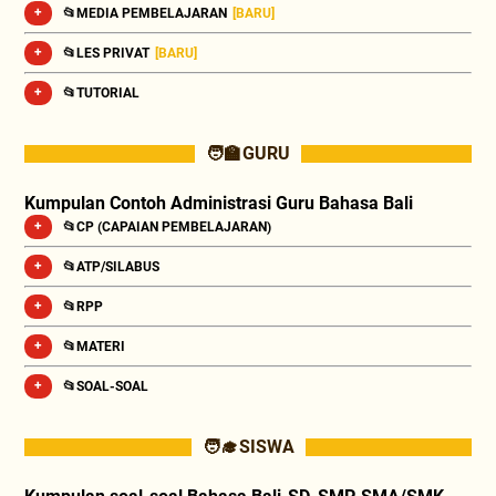
📂MEDIA PEMBELAJARAN
[BARU]
📂LES PRIVAT
[BARU]
📂TUTORIAL
🧑‍🏫 GURU
Kumpulan Contoh Administrasi Guru Bahasa Bali
📂CP (CAPAIAN PEMBELAJARAN)
📂ATP/SILABUS
📂RPP
📂MATERI
📂SOAL-SOAL
🧑‍🎓 SISWA