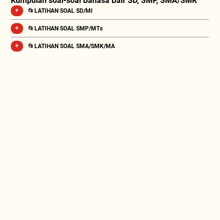
Kumpulan soal-soal Bahasa Bali SD, SMP, SMA/SMK
📂 LATIHAN SOAL SD/MI
📂 LATIHAN SOAL SMP/MTs
📂 LATIHAN SOAL SMA/SMK/MA