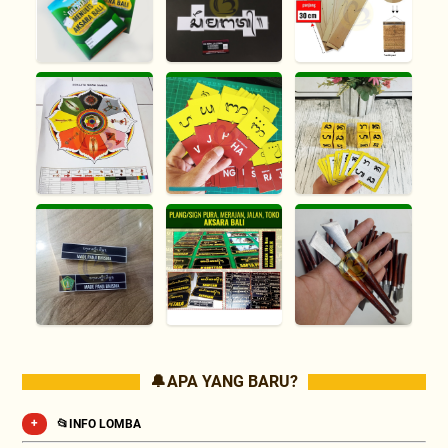
🔔 APA YANG BARU?
📂INFO LOMBA